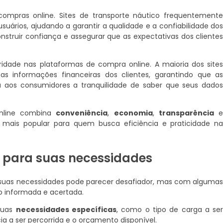
ompras online. Sites de transporte náutico frequentement
suários, ajudando a garantir a qualidade e a confiabilidade do
nstruir confiança e assegurar que as expectativas dos cliente
idade nas plataformas de compra online. A maioria dos site
r as informações financeiras dos clientes, garantindo que a
dá aos consumidores a tranquilidade de saber que seus dado
online combina
conveniência
,
economia
,
transparência
mais popular para quem busca eficiência e praticidade n
l para suas necessidades
ra suas necessidades pode parecer desafiador, mas com alguma
o informada e acertada.
 suas
necessidades específicas
, como o tipo de carga a se
a a ser percorrida e o orçamento disponível.