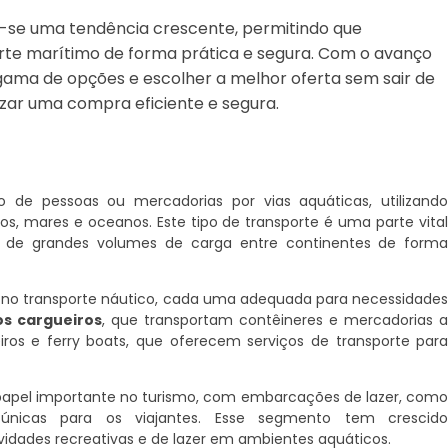
u-se uma tendência crescente, permitindo que
te marítimo de forma prática e segura. Com o avanço
gama de opções e escolher a melhor oferta sem sair de
izar uma compra eficiente e segura.
 de pessoas ou mercadorias por vias aquáticas, utilizand
s, mares e oceanos. Este tipo de transporte é uma parte vita
o de grandes volumes de carga entre continentes de form
as no transporte náutico, cada uma adequada para necessidade
os cargueiros
, que transportam contêineres e mercadorias 
iros e ferry boats, que oferecem serviços de transporte par
papel importante no turismo, com embarcações de lazer, com
s únicas para os viajantes. Esse segmento tem crescid
ividades recreativas e de lazer em ambientes aquáticos.