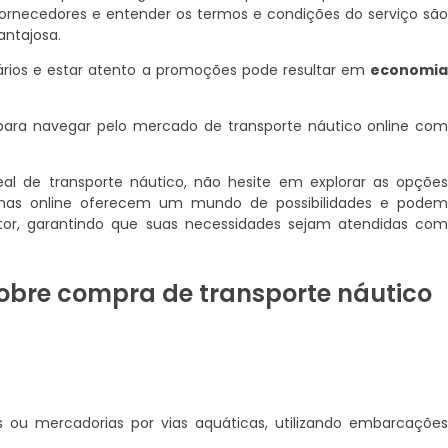
 fornecedores e entender os termos e condições do serviço sã
antajosa.
uários e estar atento a promoções pode resultar em
economi
para navegar pelo mercado de transporte náutico online co
eal de transporte náutico, não hesite em explorar as opçõe
formas online oferecem um mundo de possibilidades e pode
tor, garantindo que suas necessidades sejam atendidas co
sobre compra de transporte náutico
 ou mercadorias por vias aquáticas, utilizando embarcaçõe