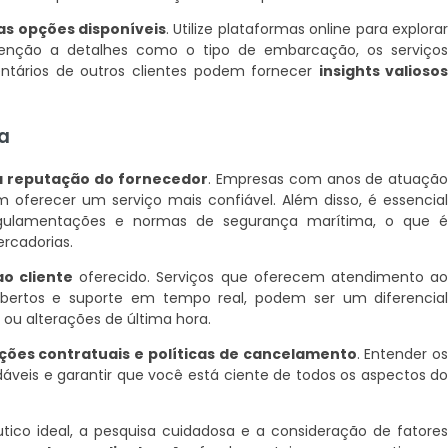
as opções disponíveis
. Utilize plataformas online para explora
atenção a detalhes como o tipo de embarcação, os serviço
entários de outros clientes podem fornecer
insights valioso
a
 a reputação do fornecedor
. Empresas com anos de atuaçã
oferecer um serviço mais confiável. Além disso, é essencia
egulamentações e normas de segurança marítima, o que 
rcadorias.
ao cliente
oferecido. Serviços que oferecem atendimento a
abertos e suporte em tempo real, podem ser um diferencia
ou alterações de última hora.
ições contratuais e políticas de cancelamento
. Entender o
áveis e garantir que você está ciente de todos os aspectos d
tico ideal, a pesquisa cuidadosa e a consideração de fatore