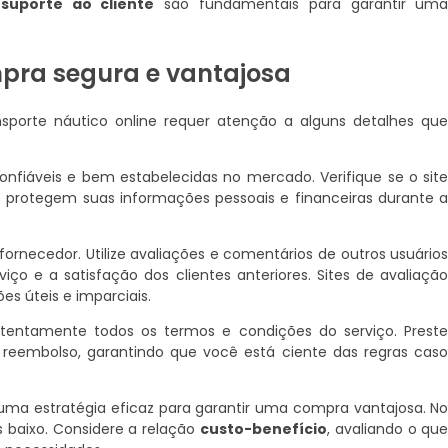
 suporte ao cliente
são fundamentais para garantir um
pra segura e vantajosa
sporte náutico online requer atenção a alguns detalhes qu
onfiáveis e bem estabelecidas no mercado. Verifique se o sit
e protegem suas informações pessoais e financeiras durante 
ornecedor. Utilize avaliações e comentários de outros usuário
iço e a satisfação dos clientes anteriores. Sites de avaliaçã
 úteis e imparciais.
atentamente todos os termos e condições do serviço. Prest
 reembolso, garantindo que você está ciente das regras cas
uma estratégia eficaz para garantir uma compra vantajosa. N
s baixo. Considere a relação
custo-benefício
, avaliando o qu