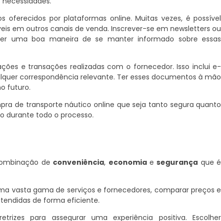
s necessidades.
 oferecidos por plataformas online. Muitas vezes, é possíve
veis em outros canais de venda. Inscrever-se em newsletters o
e ser uma boa maneira de se manter informado sobre essa
ções e transações realizadas com o fornecedor. Isso inclui e
lquer correspondência relevante. Ter esses documentos à mã
o futuro.
pra de transporte náutico online que seja tanto segura quant
ão durante todo o processo.
 combinação de
conveniência
,
economia
e
segurança
que 
 uma vasta gama de serviços e fornecedores, comparar preços 
tendidas de forma eficiente.
etrizes para assegurar uma experiência positiva. Escolhe