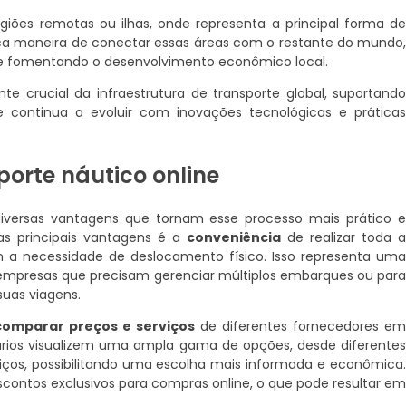
iões remotas ou ilhas, onde representa a principal forma d
nica maneira de conectar essas áreas com o restante do mundo
 e fomentando o desenvolvimento econômico local.
 crucial da infraestrutura de transporte global, suportand
 continua a evoluir com inovações tecnológicas e prática
orte náutico online
diversas vantagens que tornam esse processo mais prático 
s principais vantagens é a
conveniência
de realizar toda 
m a necessidade de deslocamento físico. Isso representa um
mpresas que precisam gerenciar múltiplos embarques ou par
suas viagens.
comparar preços e serviços
de diferentes fornecedores e
ários visualizem uma ampla gama de opções, desde diferente
iços, possibilitando uma escolha mais informada e econômica
contos exclusivos para compras online, o que pode resultar e