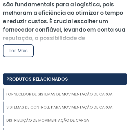
são fundamentais para a logística, pois
melhoram a eficiência ao otimizar o tempo
e reduzir custos. É crucial escolher um
fornecedor confiável, levando em conta sua
reputação, a possibilidade de
personalização e o suporte oferecido.
Ler Mais
Tecnologias como automação, IoT e IA
introduzem inovações que aumentam a
segurança e a produtividade, resultando em
PRODUTOS RELACIONADOS
maior satisfação do cliente. Para soluções
personalizadas, recomenda-se solicitar
FORNECEDOR DE SISTEMAS DE MOVIMENTAÇÃO DE CARGA
orçamentos a parceiros do Soluções
Industriais.
SISTEMAS DE CONTROLE PARA MOVIMENTAÇÃO DE CARGA
Procurar um fornecedor de sistemas de
DISTRIBUIÇÃO DE MOVIMENTAÇÃO DE CARGA
movimentação de carga pode ser um desafio, mas é