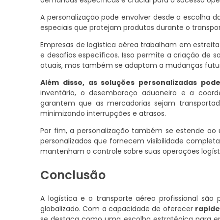
demandas específicas é crucial para o sucesso ope
A personalização pode envolver desde a escolha d
especiais que protejam produtos durante o transpor
Empresas de logística aérea trabalham em estreit
e desafios específicos. Isso permite a criação d
atuais, mas também se adaptam a mudanças futura
Além disso, as soluções personalizadas podem
inventário, o desembaraço aduaneiro e a coorde
garantem que as mercadorias sejam transportada
minimizando interrupções e atrasos.
Por fim, a personalização também se estende ao u
personalizados que fornecem visibilidade complet
mantenham o controle sobre suas operações logís
Conclusão
A logística e o transporte aéreo profissional sã
globalizado. Com a capacidade de oferecer
rapide
se destaca como uma escolha estratégica para e