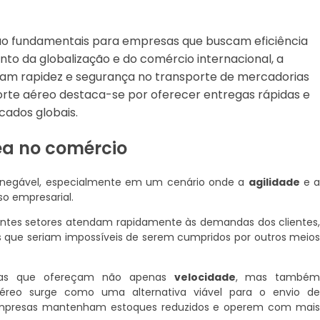
 são fundamentais para empresas que buscam eficiência
to da globalização e do comércio internacional, a
ntam rapidez e segurança no transporte de mercadorias
porte aéreo destaca-se por oferecer entregas rápidas e
cados globais.
ea no comércio
inegável, especialmente em um cenário onde a
agilidade
e 
o empresarial.
erentes setores atendam rapidamente às demandas dos clientes
os que seriam impossíveis de serem cumpridos por outros meio
ticas que ofereçam não apenas
velocidade
, mas també
aéreo surge como uma alternativa viável para o envio d
 empresas mantenham estoques reduzidos e operem com mai