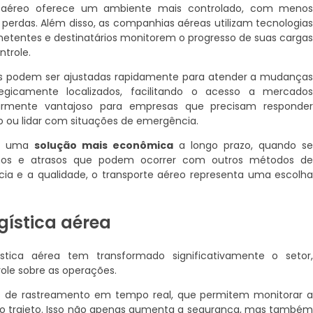
e aéreo oferece um ambiente mais controlado, com meno
 perdas. Além disso, as companhias aéreas utilizam tecnologia
etentes e destinatários monitorem o progresso de suas carga
ntrole.
eas podem ser ajustadas rapidamente para atender a mudança
egicamente localizados, facilitando o acesso a mercado
cularmente vantajoso para empresas que precisam responde
ou lidar com situações de emergência.
ser uma
solução mais econômica
a longo prazo, quando s
anos e atrasos que podem ocorrer com outros métodos d
ncia e a qualidade, o transporte aéreo representa uma escolh
gística aérea
stica aérea tem transformado significativamente o setor
ole sobre as operações.
as de rastreamento em tempo real, que permitem monitorar 
do o trajeto. Isso não apenas aumenta a segurança, mas també