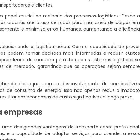
nsportadoras e clientes.
pel crucial na melhoria dos processos logísticos. Desde 
reas urbanas até o uso de robôs para manuseio de cargas e
samento e minimiza erros humanos, aumentando a eficiênci
lucionando a logística aérea. Com a capacidade de preve
sas podem tomar decisões mais informadas e reduzir custo
 e aprendizado de máquina permite que os sistemas logísticos s
s de mercado, garantindo que as operações sejam sempr
hando destaque, com o desenvolvimento de combustívei
mos de consumo de energia. Isso não apenas reduz o impact
sultar em economias de custo significativas a longo prazo.
ra empresas
 uma das grandes vantagens do transporte aéreo profissional
as, e a capacidade de adaptar serviços para atender a essa