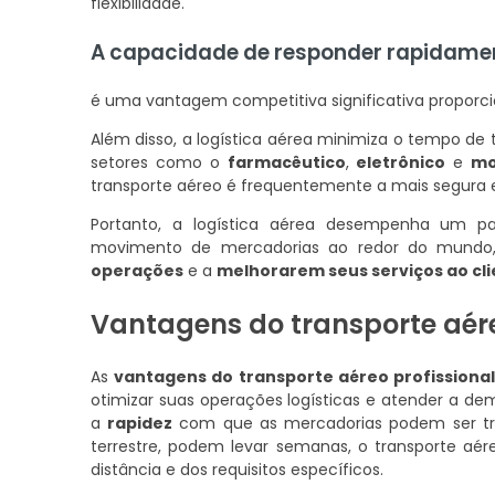
flexibilidade.
A capacidade de responder rapidam
é uma vantagem competitiva significativa proporcio
Além disso, a logística aérea minimiza o tempo de t
setores como o
farmacêutico
,
eletrônico
e
m
transporte aéreo é frequentemente a mais segura e
Portanto, a logística aérea desempenha um pa
movimento de mercadorias ao redor do mund
operações
e a
melhorarem seus serviços ao cl
Vantagens do transporte aére
As
vantagens do transporte aéreo profissional
otimizar suas operações logísticas e atender a de
a
rapidez
com que as mercadorias podem ser tr
terrestre, podem levar semanas, o transporte aé
distância e dos requisitos específicos.