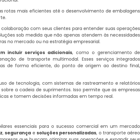
racional.
as rotas mais eficientes até o desenvolvimento de embalagen
te.
a colaboração com seus clientes para entender suas operaçõe
e soluções sob medida que não apenas atendem às necessidade
s no mercado ou na estratégia empresarial.
 incluir serviços adicionais
, como o gerenciamento d
nação de transporte multimodal. Esses serviços integrado
s de forma eficiente, do ponto de origem ao destino final
so de tecnologia, com sistemas de rastreamento e relatório
a sobre a cadeia de suprimentos. Isso permite que as empresa
ticas e tomem decisões informadas em tempo real.
o pilares essenciais para o sucesso comercial em um mercad
z
,
segurança
e
soluções personalizadas
, o transporte aére
mpresas que buscam otimizar suas operações e expandir seu