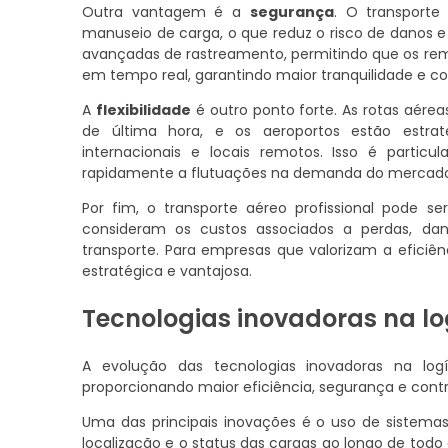
Outra vantagem é a
segurança
. O transport
manuseio de carga, o que reduz o risco de danos e
avançadas de rastreamento, permitindo que os rem
em tempo real, garantindo maior tranquilidade e co
A
flexibilidade
é outro ponto forte. As rotas aér
de última hora, e os aeroportos estão estrat
internacionais e locais remotos. Isso é parti
rapidamente a flutuações na demanda do mercado 
Por fim, o transporte aéreo profissional pode 
consideram os custos associados a perdas, d
transporte. Para empresas que valorizam a eficiê
estratégica e vantajosa.
Tecnologias inovadoras na lo
A evolução das tecnologias inovadoras na logí
proporcionando maior eficiência, segurança e contr
Uma das principais inovações é o uso de sistem
localização e o status das cargas ao longo de to