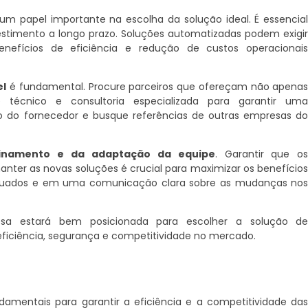
papel importante na escolha da solução ideal. É essencia
nvestimento a longo prazo. Soluções automatizadas podem exigi
benefícios de eficiência e redução de custos operacionai
el
é fundamental. Procure parceiros que ofereçam não apena
técnico e consultoria especializada para garantir um
 do fornecedor e busque referências de outras empresas d
einamento e da adaptação da equipe
. Garantir que o
nter as novas soluções é crucial para maximizar os benefício
equados e em uma comunicação clara sobre as mudanças no
esa estará bem posicionada para escolher a solução d
iciência, segurança e competitividade no mercado.
mentais para garantir a eficiência e a competitividade da