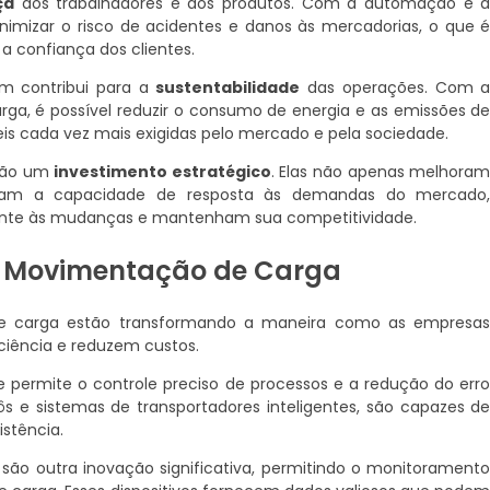
ça
dos trabalhadores e dos produtos. Com a automação e 
inimizar o risco de acidentes e danos às mercadorias, o que 
a confiança dos clientes.
m contribui para a
sustentabilidade
das operações. Com 
a, é possível reduzir o consumo de energia e as emissões d
eis cada vez mais exigidas pelo mercado e pela sociedade.
 são um
investimento estratégico
. Elas não apenas melhora
tam a capacidade de resposta às demandas do mercado
nte às mudanças e mantenham sua competitividade.
a Movimentação de Carga
de carga estão transformando a maneira como as empresa
iência e reduzem custos.
e permite o controle preciso de processos e a redução do err
e sistemas de transportadores inteligentes, são capazes d
istência.
são outra inovação significativa, permitindo o monitorament