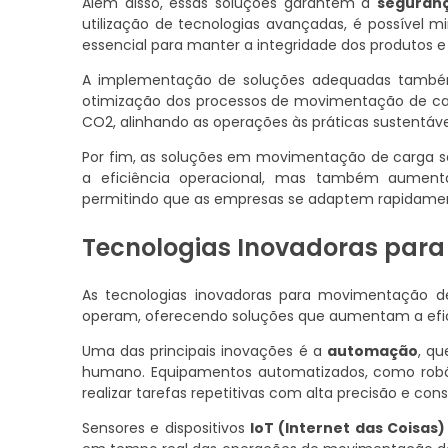
Além disso, essas soluções garantem a
seguran
utilização de tecnologias avançadas, é possível m
essencial para manter a integridade dos produtos e 
A implementação de soluções adequadas també
otimização dos processos de movimentação de carg
CO2, alinhando as operações às práticas sustentáv
Por fim, as soluções em movimentação de carga
a eficiência operacional, mas também aumen
permitindo que as empresas se adaptem rapidame
Tecnologias Inovadoras par
As tecnologias inovadoras para movimentação 
operam, oferecendo soluções que aumentam a efic
Uma das principais inovações é a
automação
, qu
humano. Equipamentos automatizados, como robôs 
realizar tarefas repetitivas com alta precisão e cons
Sensores e dispositivos
IoT (Internet das Coisas)