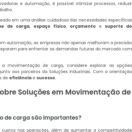
adoras e automação, é possível otimizar processos, reduzi
balho.
baseada em uma análise cuidadosa das necessidades específica
me de carga
,
espaço físico
,
orçamento
e
suporte d
ir em automação, as empresas não apenas melhoram a precisã
preparam para enfrentar as demandas futuras do mercado co
 a movimentação de carga, considere explorar as opçõe
unto aos parceiros da Soluções Industriais. Com a orientaçã
s de
eficiência
e
sucesso
.
sobre Soluções em Movimentação de
o de carga são importantes?
e custos nas operações, além de aumentar a competitividad