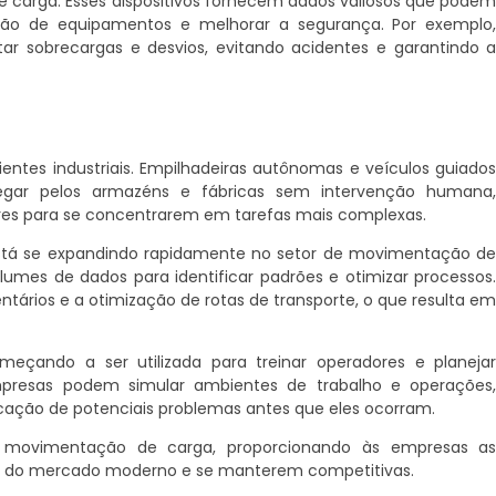
carga. Esses dispositivos fornecem dados valiosos que pode
nção de equipamentos e melhorar a segurança. Por exemplo
 sobrecargas e desvios, evitando acidentes e garantindo 
es industriais. Empilhadeiras autônomas e veículos guiado
gar pelos armazéns e fábricas sem intervenção humana
ores para se concentrarem em tarefas mais complexas.
tá se expandindo rapidamente no setor de movimentação d
lumes de dados para identificar padrões e otimizar processos
entários e a otimização de rotas de transporte, o que resulta e
eçando a ser utilizada para treinar operadores e planeja
resas podem simular ambientes de trabalho e operações
icação de potenciais problemas antes que eles ocorram.
de movimentação de carga, proporcionando às empresas a
ios do mercado moderno e se manterem competitivas.