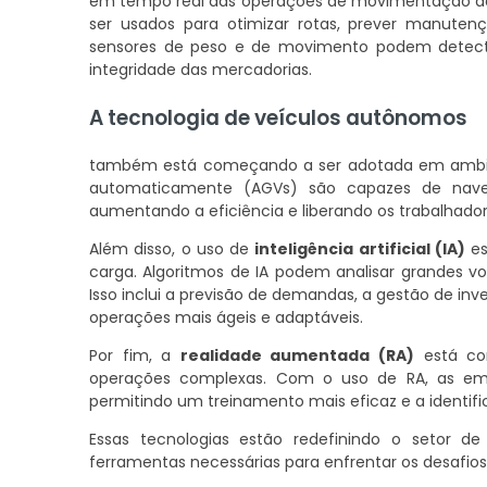
em tempo real das operações de movimentação de 
ser usados para otimizar rotas, prever manute
sensores de peso e de movimento podem detectar
integridade das mercadorias.
A tecnologia de veículos autônomos
também está começando a ser adotada em ambient
automaticamente (AGVs) são capazes de nave
aumentando a eficiência e liberando os trabalhad
Além disso, o uso de
inteligência artificial (IA)
es
carga. Algoritmos de IA podem analisar grandes vo
Isso inclui a previsão de demandas, a gestão de inv
operações mais ágeis e adaptáveis.
Por fim, a
realidade aumentada (RA)
está com
operações complexas. Com o uso de RA, as emp
permitindo um treinamento mais eficaz e a identif
Essas tecnologias estão redefinindo o setor 
ferramentas necessárias para enfrentar os desaf