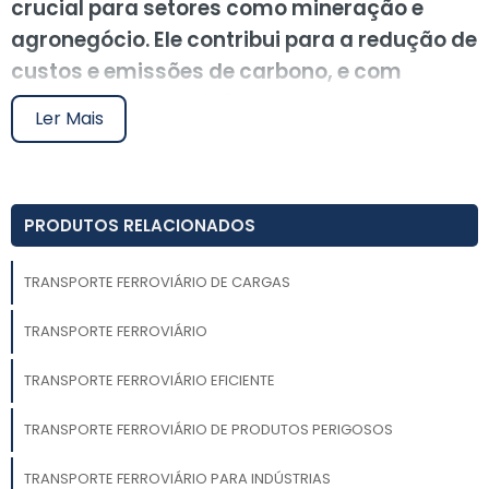
crucial para setores como mineração e
agronegócio. Ele contribui para a redução de
custos e emissões de carbono, e com
investimentos em infraestrutura e
Ler Mais
tecnologia, seu futuro é promissor,
tornando-se uma alternativa viável para
empresas que buscam otimizar suas
PRODUTOS RELACIONADOS
operações e aumentar a competitividade.
O transporte ferroviário de cargas tem se destacado
TRANSPORTE FERROVIÁRIO DE CARGAS
como uma solução eficiente e econômica para
TRANSPORTE FERROVIÁRIO
empresas que buscam otimizar sua logística. Com a
crescente demanda por transporte sustentável e de
TRANSPORTE FERROVIÁRIO EFICIENTE
baixo custo, o setor ferroviário se consolida como
uma escolha estratégica para movimentar grandes
TRANSPORTE FERROVIÁRIO DE PRODUTOS PERIGOSOS
volumes de mercadorias. Conheça as vantagens e o
impacto dessa modalidade no cenário logístico atual.
TRANSPORTE FERROVIÁRIO PARA INDÚSTRIAS