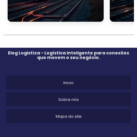
Em comparação com o transporte rodoviário, o ferroviário
apresenta
menor custo por tonelada transportada
,
especialmente em trajetos de longa distância. Além disso,
os trens são menos afetados por congestionamentos e
condições climáticas adversas, o que garante
maior
previsibilidade
nos prazos de entrega. Por outro lado, o
transporte rodoviário oferece
maior flexibilidade
e
Elog Logistíca - Logística inteligente para conexões
capilaridade, sendo mais adequado para entregas em áreas
que movem o seu negócio.
urbanas ou de difícil acesso ferroviário.
Comparação com o Transporte Marítimo
Inicio
Quando comparado ao transporte marítimo, o ferroviário é
mais rápido
em trajetos terrestres e oferece uma
Sobre nós
alternativa viável para o transporte intermodal, conectando
portos a regiões interiores. O transporte marítimo, embora
altamente eficiente para cargas volumosas em distâncias
Mapa do site
intercontinentais, pode ser
mais lento
e sujeito a atrasos
devido a condições climáticas e burocracias portuárias.
Em suma, o transporte ferroviário para indústrias é uma