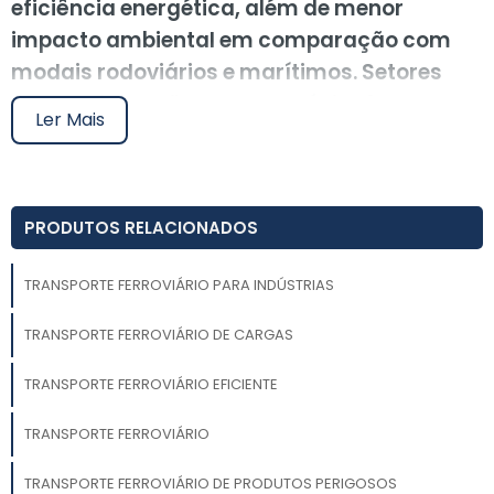
eficiência energética, além de menor
impacto ambiental em comparação com
modais rodoviários e marítimos. Setores
como mineração e agronegócio têm se
Ler Mais
beneficiado ao integrar esse modal em suas
operações logísticas, aumentando a
competitividade. Para uma implementação
PRODUTOS RELACIONADOS
eficaz, é aconselhável buscar parcerias com
especialistas que ofereçam soluções
TRANSPORTE FERROVIÁRIO PARA INDÚSTRIAS
personalizadas.
TRANSPORTE FERROVIÁRIO DE CARGAS
O transporte ferroviário para indústrias tem se
destacado como uma solução estratégica para
TRANSPORTE FERROVIÁRIO EFICIENTE
empresas que buscam aumentar a eficiência logística
e reduzir custos operacionais. Com uma infraestrutura
TRANSPORTE FERROVIÁRIO
robusta e capacidade para movimentar grandes
volumes de carga, o modal ferroviário oferece
TRANSPORTE FERROVIÁRIO DE PRODUTOS PERIGOSOS