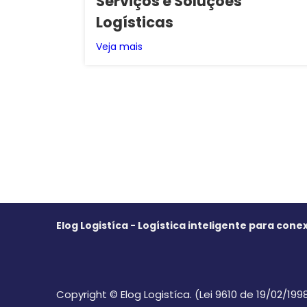
Serviços e Soluções
Logísticas
Veja mais
Elog Logistíca - Logística inteligente para co
Copyright © Elog Logistíca. (Lei 9610 de 19/02/199