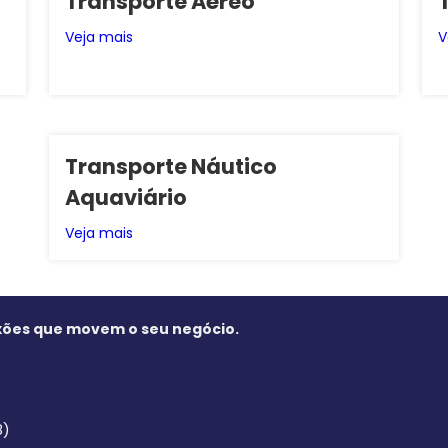
Transporte Aéreo
Veja mais
V
Transporte Náutico
Aquaviário
Veja mais
nexões que movem o seu negócio.
8)