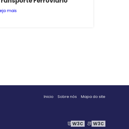
Transporte Ferroviário
eja mais
Inicio
Sobre nós
Mapa do site
W3C
W3C