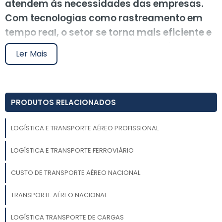
atendem às necessidades das empresas.
Com tecnologias como rastreamento em
tempo real, o setor se torna mais eficiente e
sustentável. Para aproveitar ao máximo
Ler Mais
essas vantagens, é importante contar com
parceiros confiáveis, como os da Soluções
Industriais, que oferecem suporte
PRODUTOS RELACIONADOS
personalizado. Solicite um orçamento e
descubra como o transporte aéreo pode
LOGÍSTICA E TRANSPORTE AÉREO PROFISSIONAL
beneficiar seu negócio.
LOGÍSTICA E TRANSPORTE FERROVIÁRIO
A logística e o transporte aéreo profissional são
fundamentais para empresas que buscam eficiência
CUSTO DE TRANSPORTE AÉREO NACIONAL
operacional e redução de custos. Com o aumento da
globalização e do comércio internacional, a
TRANSPORTE AÉREO NACIONAL
necessidade de soluções logísticas que garantam
rapidez e segurança no transporte de mercadorias
LOGÍSTICA TRANSPORTE DE CARGAS