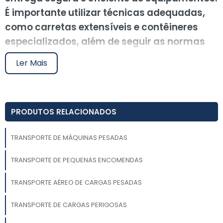
É importante utilizar técnicas adequadas,
como carretas extensíveis e contêineres
especializados, além de seguir as normas
do CONTRAN e regulamentações
Ler Mais
internacionais. A escolha de um parceiro
confiável, com experiência e frota moderna,
é crucial para garantir a segurança no
PRODUTOS RELACIONADOS
transporte. O Soluções Industriais conecta
você a parceiros qualificados para atender
TRANSPORTE DE MÁQUINAS PESADAS
suas necessidades de transporte de
máquinas pesadas.
TRANSPORTE DE PEQUENAS ENCOMENDAS
O transporte de máquinas pesadas é fundamental
TRANSPORTE AÉREO DE CARGAS PESADAS
para diversos setores industriais e comerciais que
dependem de equipamentos robustos para suas
TRANSPORTE DE CARGAS PERIGOSAS
operações. Ao escolher o serviço adequado, é