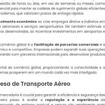
uestão de horas ou dias, em vez de semanas ou meses, com
encial para manter as cadeias de suprimento globais eficiente
odernos, que valorizam prazos de entrega rápidos.
scimento econômico
ao criar empregos diretos e indiretos e
e aeronaves e serviços aeroportuários. Ele também estimula 
os desenvolvidas, ao incentivar investimentos em aeroportos 
 comércio global é a
facilitação de parcerias comerciais
e 
ico e competitivo. Empresas podem expandir suas operaçõe
orando com parceiros internacionais para desenvolver produto
tal do comércio global, proporcionando a conectividade e 
dernas prosperem em um mundo cada vez mais interligado.
esa de Transporte Aéreo
ercadoria é crucial para garantir a eficiência e segurança da
meiro passo é avaliar a
reputação e a experiência
d
mprovado de entrega pontual e segura são geralmente mai