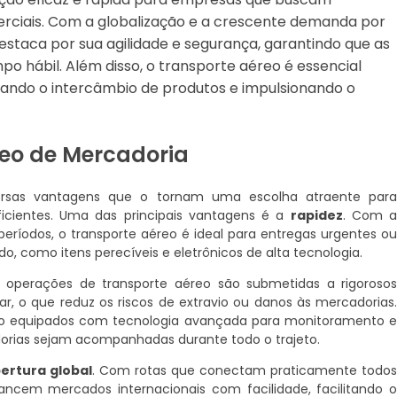
merciais. Com a globalização e a crescente demanda por
destaca por sua agilidade e segurança, garantindo que as
o hábil. Além disso, o transporte aéreo é essencial
itando o intercâmbio de produtos e impulsionando o
eo de Mercadoria
ersas vantagens que o tornam uma escolha atraente par
ficientes. Uma das principais vantagens é a
rapidez
. Com 
períodos, o transporte aéreo é ideal para entregas urgentes o
, como itens perecíveis e eletrônicos de alta tecnologia.
s operações de transporte aéreo são submetidas a rigoroso
r, o que reduz os riscos de extravio ou danos às mercadorias
ão equipados com tecnologia avançada para monitoramento 
orias sejam acompanhadas durante todo o trajeto.
ertura global
. Com rotas que conectam praticamente todo
ancem mercados internacionais com facilidade, facilitando 