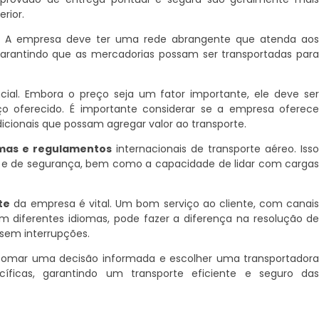
rior.
. A empresa deve ter uma rede abrangente que atenda ao
 garantindo que as mercadorias possam ser transportadas par
ial. Embora o preço seja um fator importante, ele deve se
o oferecido. É importante considerar se a empresa oferec
dicionais que possam agregar valor ao transporte.
mas e regulamentos
internacionais de transporte aéreo. Iss
is e de segurança, bem como a capacidade de lidar com carga
te
da empresa é vital. Um bom serviço ao cliente, com canai
m diferentes idiomas, pode fazer a diferença na resolução d
 sem interrupções.
 tomar uma decisão informada e escolher uma transportador
ficas, garantindo um transporte eficiente e seguro da