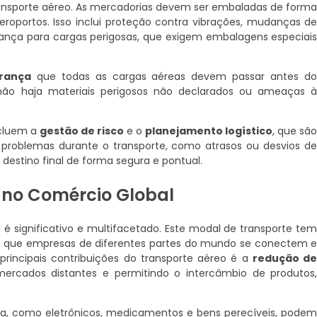
ansporte aéreo. As mercadorias devem ser embaladas de form
roportos. Isso inclui proteção contra vibrações, mudanças d
ança para cargas perigosas, que exigem embalagens especiai
rança
que todas as cargas aéreas devem passar antes d
ão haja materiais perigosos não declarados ou ameaças 
ncluem a
gestão de risco
e o
planejamento logístico
, que sã
 problemas durante o transporte, como atrasos ou desvios d
estino final de forma segura e pontual.
 no Comércio Global
é significativo e multifacetado. Este modal de transporte te
ndo que empresas de diferentes partes do mundo se conectem 
incipais contribuições do transporte aéreo é a
redução d
 mercados distantes e permitindo o intercâmbio de produtos
a, como eletrônicos, medicamentos e bens perecíveis, pode