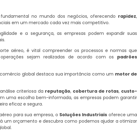
 fundamental no mundo dos negócios, oferecendo
rapidez
ciais em um mercado cada vez mais competitivo.
agilidade e a segurança, as empresas podem expandir sua
is.
porte aéreo, é vital compreender os processos e normas qu
 operações sejam realizadas de acordo com os
padrõe
o comércio global destaca sua importância como um
motor d
análise criteriosa da
reputação
,
cobertura de rotas
,
custo
om uma escolha bem-informada, as empresas podem garanti
ra eficaz e segura.
 aéreo para sua empresa, o
Soluções Industriais
oferece um
ite já um orçamento e descubra como podemos ajudar a otimiza
lobal.