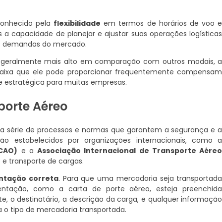
conhecido pela
flexibilidade
em termos de horários de voo 
 a capacidade de planejar e ajustar suas operações logística
s demandas do mercado.
ja geralmente mais alto em comparação com outros modais, 
caixa que ele pode proporcionar frequentemente compensa
e estratégica para muitas empresas.
porte Aéreo
ma série de processos e normas que garantem a segurança e 
são estabelecidos por organizações internacionais, como 
ICAO)
e a
Associação Internacional de Transporte Aére
 e transporte de cargas.
tação correta
. Para que uma mercadoria seja transportad
ntação, como a carta de porte aéreo, esteja preenchid
te, o destinatário, a descrição da carga, e qualquer informaçã
 o tipo de mercadoria transportada.