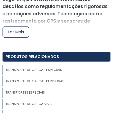
desafios como regulamentações rigorosas
e condições adversas. Tecnologias como
rastreamento por GPS e sensores de
controle ambiental são fundamentais,
Ler Mais
assim como a escolha de parceiros
experientes e infraestrutura adequada,
garantindo a integridade das mercadorias
PRODUTOS RELACIONADOS
durante todo o processo logístico.
O transporte de cargas especiais é um segmento
TRANSPORTE DE CARGAS ESPECIAIS
crucial na logística, exigindo soluções personalizadas e
TRANSPORTE DE CARGAS PERIGOSAS
seguras para garantir a integridade e a eficiência das
operações. Com o aumento da demanda por
TRANSPORTES ESPECIAIS
produtos e equipamentos específicos, é essencial
entender os desafios e as tecnologias envolvidas
TRANSPORTE DE CARGA VIVA
nesse processo.